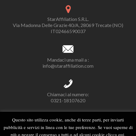
StarAffiliation S.R.L.
Via Madonna Delle Grazie 40/A, 28069 Trecate (NO)
IT02466590037
Mandaci una mail a :
info@staraffiliation.com
Chiamaci al numero:
0321-18107620
Questo sito utilizza cookie, anche di terze parti, per inviarti
pubblicità e servizi in linea con le tue preferenze. Se vuoi saperne di
L
L
L
i
i
i
più o negare il consenso a tutti o ad alcuni cookie clicca qui.