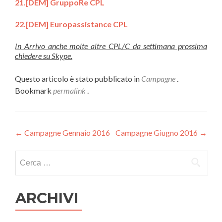
21.[DEM] GruppoRe CPL
22.[DEM] Europassistance CPL
In Arrivo anche molte altre CPL/C da settimana prossima
chiedere su Skype.
Questo articolo è stato pubblicato in
Campagne
.
Bookmark
permalink
.
Navigazione
←
Campagne Gennaio 2016
Campagne Giugno 2016
→
articoli
Ricerca
per:
ARCHIVI