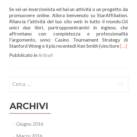
Se sei un inserzionista ed hai un attività o un progetto da
promuovere online. Allora benvenuto su StarAffiliation.
Rilancia l”attività del tuo sito web in tutto il mondo.Gli
unici due libri, purtroppoentrambi in inglese, che
affrontano con completezza e professionalità
l”argomento, sono: Casino Tournament Strategy di
L
Stanford Wong e il più recentedi Ken Smith (vincitore
[…]
e
Pubblicato in
Articoli
g
g
i
d
Ricerca
i
per:
p
i
ù
ARCHIVI
A
d
v
Giugno 2016
e
r
Marzo 2016