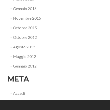
t
i
Gennaio 2016
s
e
Novembre 2015
r
Ottobre 2015
Ottobre 2012
Agosto 2012
Maggio 2012
Gennaio 2012
META
Accedi