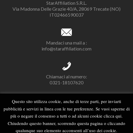
StarAffiliation S.R.L.
Via Madonna Delle Grazie 40/A, 28069 Trecate (NO)
IT02466590037
Mandaci una mail a :
info@staraffiliation.com
Chiamaci al numero:
0321-18107620
Questo sito utilizza cookie, anche di terze parti, per inviarti
pubblicità e servizi in linea con le tue preferenze. Se vuoi saperne di
L
L
L
i
i
i
più o negare il consenso a tutti o ad alcuni cookie clicca qui.
n
n
n
Chiudendo questo banner, scorrendo questa pagina o cliccando
Copyright © 2012-2020 StarAffiliation
k
k
k
qualunque suo elemento acconsenti all’uso dei cookie.
a
a
a